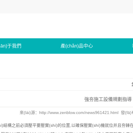
uān)于我們
產(chǎn)品中心
強夯施工設備規劃指導
來(lái)源：http://www.zenblow.com/news961421.html 發(fā
í)結構之前必須壓平要壓實(shí)的位置,以確保壓實(shí)機就位并且夯錘