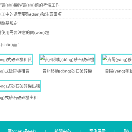
(shí)機壓實(shí)前的準備工作
工中的選型要點(diǎn)和注意事項
壓路基規定
使用需要注意的問(wèn)題
(chǎn)品：
òng)式破碎機租賃
貴州移動(dòng)砂石破碎機
貴陽(yáng)移
òng)式砂石破碎機出租
|
產(chǎn)品中心
|
新聞中心
|
案例展示
|
聯(l