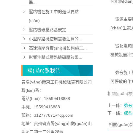
你能點(diǎn
準...
壓路機在施工中的選型要點
電源主要用于
(diǎn)...
(chǎn)生電
壓路機碾壓路基規定...
小型壓路機使用需要注意的...
從配電箱照明
高速液壓夯實(shí)機如何施工...
機械設備冷卻
影響沖擊式壓路機碾壓效果...
聯(lián)系我們
強夯施工設備
間停放的作業(
貴陽(yáng)衛東工程機械租賃有限公司
聯(lián)系：
相關(guān)
電話(huà)：15599416888
上一條：
強夯
手機：15599416888
下一條：
哪些
郵箱：312777871@qq.com
地址：貴州省貴陽(yáng)市觀(guān)山
相關(guān
湖區二鋪十三公里28號