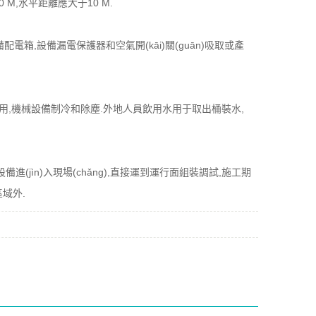
于20 M,水平距離應大于10 M.
電箱,設備漏電保護器和空氣開(kāi)關(guān)吸取或產
員飲用,機械設備制冷和除塵.外地人員飲用水用于取出桶裝水,
備進(jìn)入現場(chǎng),直接運到運行面組裝調試,施工期
區域外.