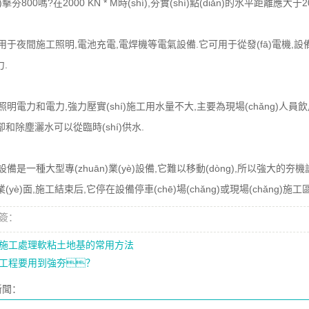
)擊夯800嗎?在2000 KN * M時(shí),夯實(shí)點(diǎn)的水平距離應大
夜間施工照明,電池充電,電焊機等電氣設備.它可用于從發(fā)電機,設備配
力.
電力和電力,強力壓實(shí)施工用水量不大,主要為現場(chǎng)人
和除塵灑水可以從臨時(shí)供水.
是一種大型專(zhuān)業(yè)設備,它難以移動(dòng),所以強大的夯機設
yè)面,施工結束后,它停在設備停車(chē)場(chǎng)或現場(chǎng)施工
標簽：
施工處理軟粘土地基的常用方法
工程要用到強夯？
)新聞：