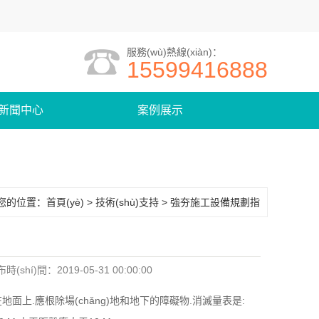
服務(wù)熱線(xiàn)：
15599416888
新聞中心
案例展示
您的位置：
首頁(yè)
>
技術(shù)支持
>
強夯施工設備規劃指
導
)布時(shí)間：2019-05-31 00:00:00
在地面上.應根除場(chǎng)地和地下的障礙物.消滅量表是: