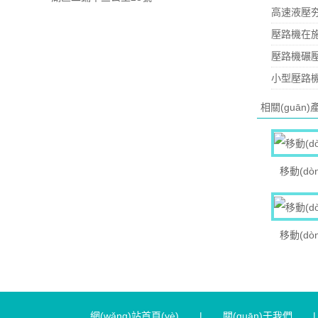
高速液壓夯實
壓路機在施
壓路機碾
小型壓路機
相關(guān)產
移動(d
移動(d
網(wǎng)站首頁(yè)
|
關(guān)于我們