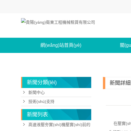
網(wǎng)站首頁(yè)
關(g
聯(lián)系我們
新聞分類(lèi)
新聞詳細
新聞中心
技術(shù)支持
新聞列表
在壓實(sh
高速液壓夯實(shí)機壓實(shí)前的